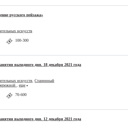
ение русского пейзажа»
ительных искусств
100-300
анятия выходного дня. 18 декабря 2021 года
ительных искусств
,
Старинный
абережной
,
еще
▼
70-600
анятия выходного дня. 12 декабря 2021 года