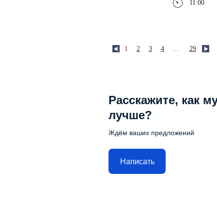
11:00
1
2
3
4
...
29
Расскажите, как м
лучше?
Ждём ваших предложений
Написать