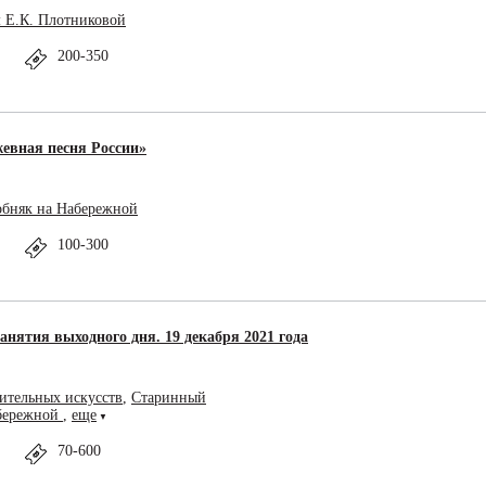
 Е.К. Плотниковой
200-350
евная песня России»
обняк на Набережной
100-300
анятия выходного дня. 19 декабря 2021 года
ительных искусств
,
Старинный
абережной
,
еще
▼
70-600