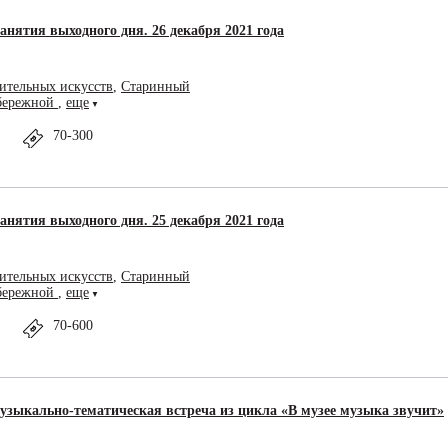
анятия выходного дня. 26 декабря 2021 года
ительных искусств
,
Старинный
абережной
,
еще
▼
70-300
анятия выходного дня. 25 декабря 2021 года
ительных искусств
,
Старинный
абережной
,
еще
▼
70-600
узыкально-тематическая встреча из цикла «В музее музыка звучит»