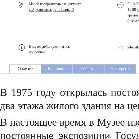
Музей изобразительных искусств
С 10:00
г. Архангельск, пл. Ленина, 2
10:00 д
третий 
(касса 
В музее действуют льготы
Скачат
подробнее
О музее
Выставки
События
Экскурсии
В 1975 году открылась посто
два этажа жилого здания на ц
В настоящее время в Музее и
постоянные экспозиции Госу