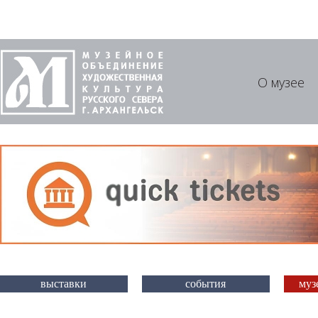
О музее
выставки
события
муз