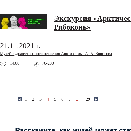
Экскурсия «Арктичес
Рябоконь»
21.11.2021 г.
Музей художественного освоения Арктики им. А. А. Борисова
14:00
70-200
1
2
3
4
5
6
7
...
29
Расскажите, как музей может ста