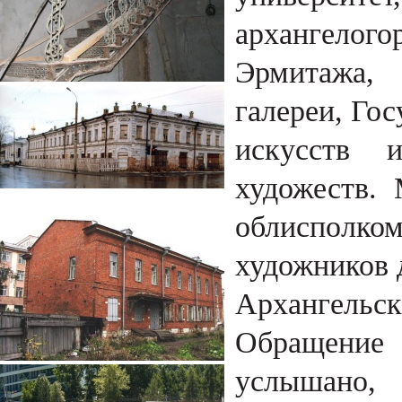
архангелог
Эрмитажа,
галереи, Го
искусств 
художеств. 
облисполк
художников 
Архангельск
Обращение 
услышано, 