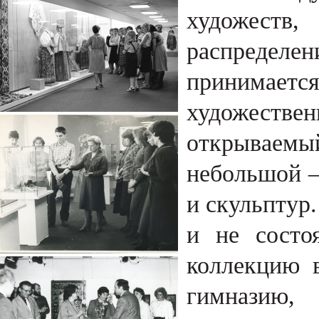
художест
распределен
принимаетс
художеств
открываемы
небольшой –
и скульптур.
и не состо
коллекцию 
гимназию,