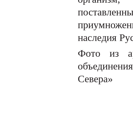
поставленны
приумноже
наследия Рус
Фото из ар
объединения
Севера»