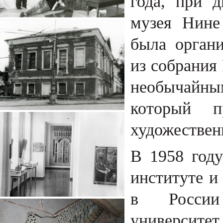
года, при д
музея Нине
была органи
из собрания 
необычайным
который п
художествен
В 1958 году
институте и
в России 
университ