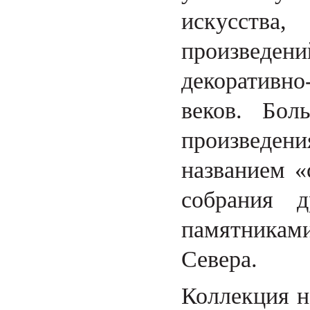
искусств
произвед
декоративн
веков. Бол
произведе
названием «
собрания д
памятникам
Севера.
Коллекция н