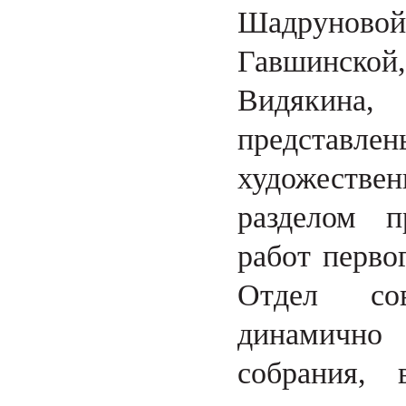
Шадрунов
Гавшинско
Видякина,
представ
художествен
разделом п
работ перво
Отдел сов
динамично
собрания,