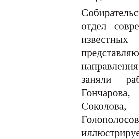
Собиратель
отдел совр
известн
представл
направлени
заняли р
Гончарова,
Соколова
Голополосова
иллюстриру