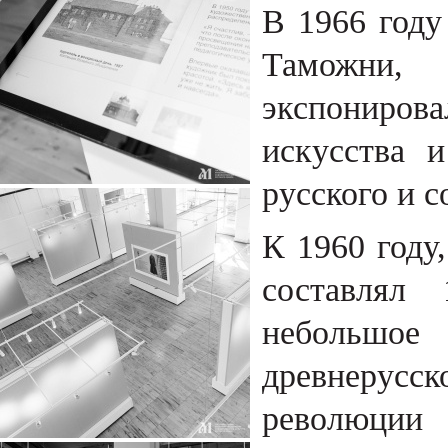
В 1966 году
Таможни
экспониров
искусства 
русского и с
К 1960 году
составлял
небольшо
древнерусс
революци