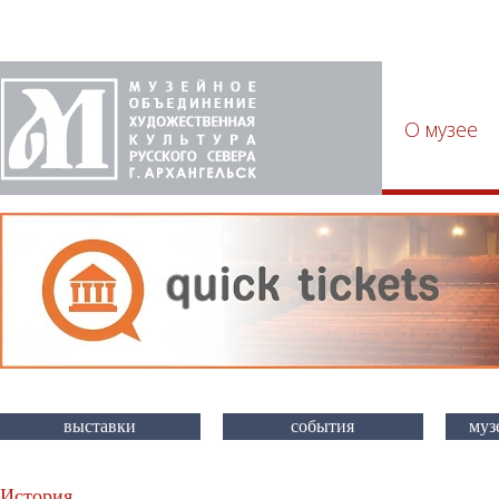
О музее
выставки
события
муз
История