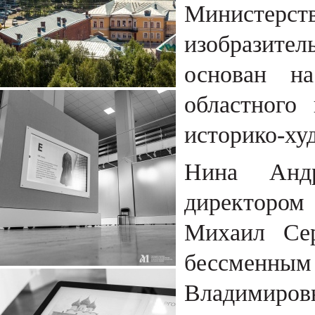
Министер
изобразител
основан на
областного 
историко-ху
Нина Андр
директором
Михаил Сер
бессменн
Владимиров