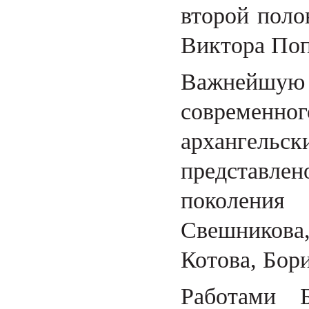
второй поло
Виктора Поп
Важнейшу
современног
архангельс
представле
поколени
Свешникова
Котова, Бор
Работами 