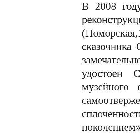
В 2008 год
реконстру
(Поморска
сказочника 
замечатель
удостоен С
музейного 
самоотвер
сплоченно
поколением»