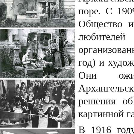
поре. С 190
Общество и
любителей
организова
год) и худож
Они ожив
Архангельск
решения об
картинной г
В 1916 год