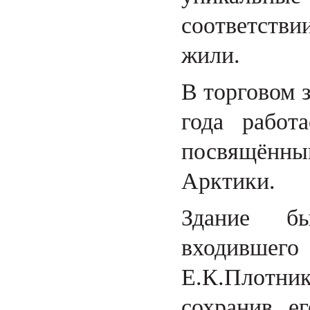
соответствии
жили.
В торговом 
года работ
посвящённ
Арктики.
Здание бы
входившег
Е.К.Плотник
сохранив е