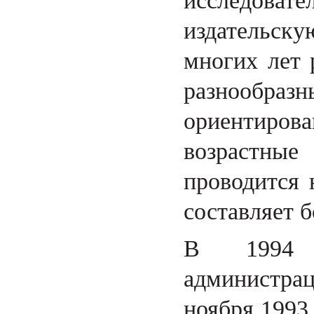
исследовате
издательск
многих лет 
разнообр
ориентиро
возрастные
проводится 
составляет б
В 1994 г
администра
ноября 1993