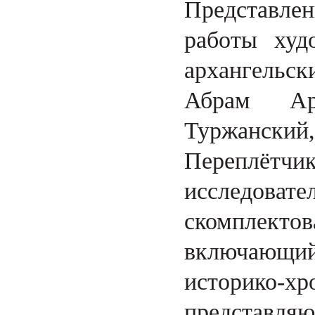
Представле
работы худ
архангельс
Абрам Арх
Туржански
Переплётчик
исследов
скомплекто
включающи
историко
представля