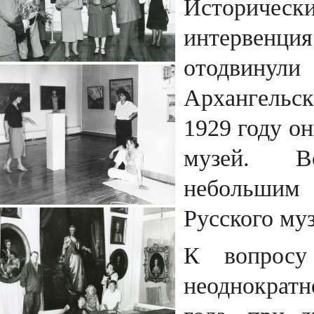
Историческ
интервенц
отодвину
Архангельск
1929 году о
музей. Вс
небольшим 
Русского муз
К вопросу 
неоднократ