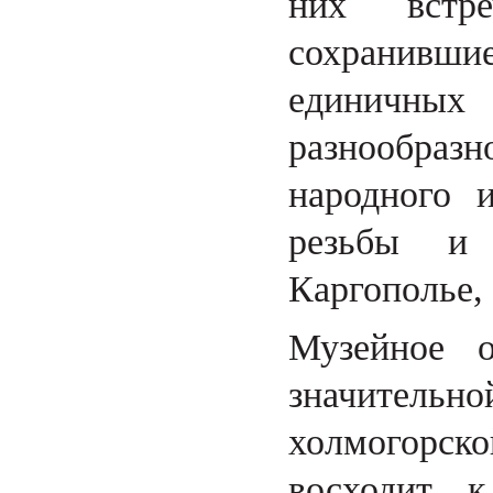
них встре
сохранивш
единичны
разнообраз
народного 
резьбы и 
Каргополье, 
Музейное 
значител
холмогорск
восходит 