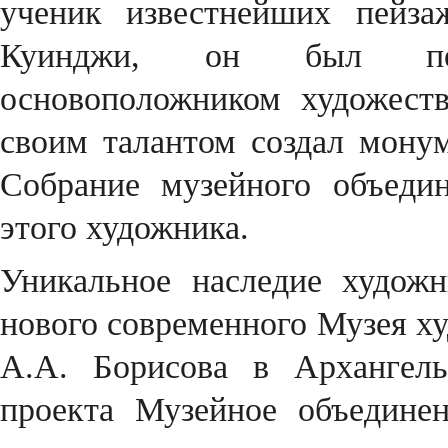
ученик известнейших пейз
Куинджи, он был пер
основоположником художест
своим талантом создал мону
Собрание музейного объеди
этого художника.
Уникальное наследие худож
нового современного Музея х
А.А. Борисова в Архангель
проекта Музейное объедине