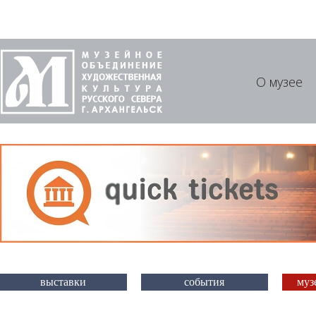
О музее
выставки
события
муз