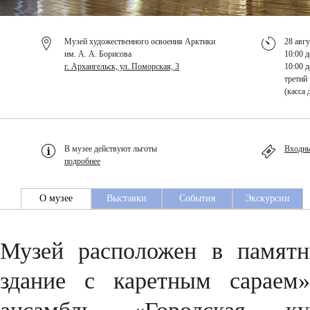
Музей художественного освоения Арктики
28 авгу
им. А. А. Борисова
10:00 д
г. Архангельск, ул. Поморская, 3
10:00 д
третий 
(касса 
В музее действуют льготы
Входны
подробнее
О музее
Выставки
События
Экскурсии
Музей расположен в памятн
здание с каретным сараем»