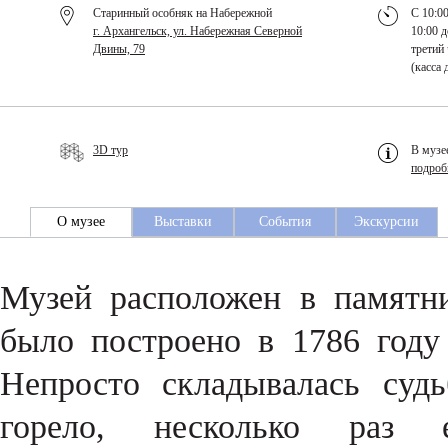
Старинный особняк на Набережной
С 10:00
г. Архангельск, ул. Набережная Северной
10:00 д
Двины, 79
третий 
(касса 
3D тур
В музе
подроб
О музее
Выставки
События
Экскурсии
Музей расположен в памятни
было построено в 1786 году
Непросто складывалась судь
горело, несколько раз е