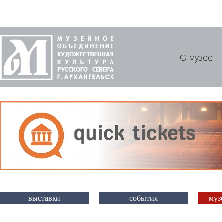
О музее
выставки
события
муз