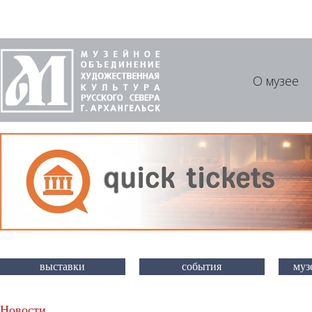
О музее
выставки
события
муз
Новости