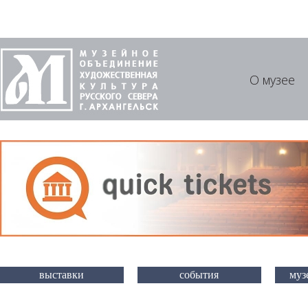
О музее
выставки
события
муз