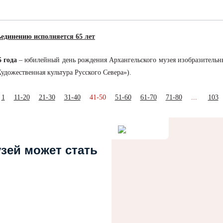
единению исполняется 65 лет
5 года
– юбилейный день рождения Архангельского музея изобразительны
удожественная культура Русского Севера»).
1
11-20
21-30
31-40
41-50
51-60
61-70
71-80
...
103
узей может стать