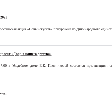
 2025
ероссийская акция «Ночь искусств» приурочена ко Дню народного единства
роект «Дворы нашего детства»
17:00 в Усадебном доме Е.К. Плотниковой состоится презентация н
кулы