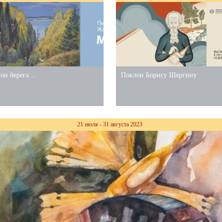
ои берега…
Поклон Борису Шергину
21 июля - 31 августа 2023