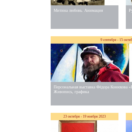
Митина любовь. Анимация
Р
9 сентября - 15 октя
Персональная выставка Фёдора Конюхова «
Живопись, графика
23 октября - 19 ноября 2023