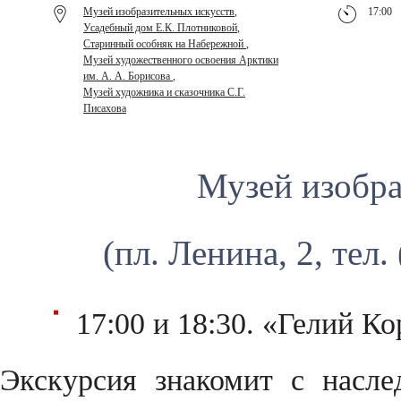
Музей изобразительных искусств
,
17:00
Усадебный дом Е.К. Плотниковой
,
Старинный особняк на Набережной
,
Музей художественного освоения Арктики
им. А. А. Борисова
,
Музей художника и сказочника С.Г.
Писахова
Музей изобра
(пл. Ленина, 2, тел.
17:00 и 18:30. «Гелий Ко
Экскурсия знакомит с насл