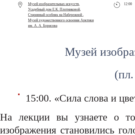
Музей изобразительных искусств
,
12:00
Усадебный дом Е.К. Плотниковой
,
Старинный особняк на Набережной
,
Музей художественного освоения Арктики
им. А. А. Борисова
Музей изобра
(пл
15:00. «Сила слова и цве
На лекции вы узнаете о то
изображения становились гол