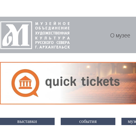
О музее
выставки
события
муз