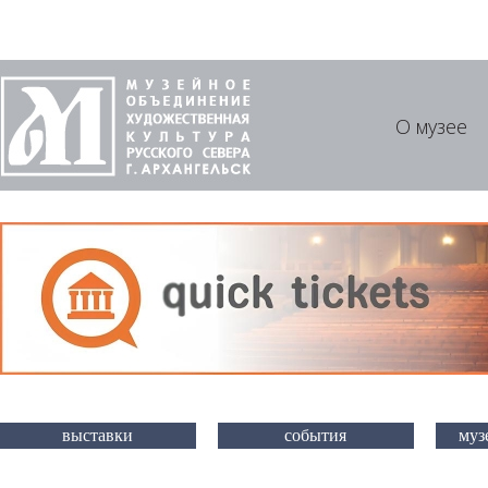
О музее
выставки
события
муз