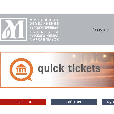
О музее
выставки
события
муз