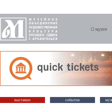
О музее
выставки
события
муз