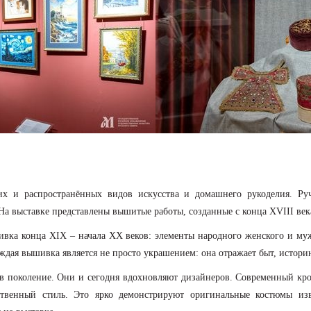
х и распространённых видов искусства и домашнего рукоделия. Р
 На выставке представлены вышитые работы, созданные с конца XVIII век
ивка конца XIX – начала XX веков: элементы народного женского и муж
аждая вышивка является не просто украшением: она отражает быт, истор
в поколение. Они и сегодня вдохновляют дизайнеров. Современный к
венный стиль. Это ярко демонстрируют оригинальные костюмы изве