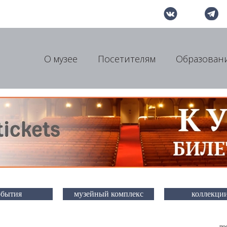
О музее
Посетителям
Образован
обытия
музейный комплекс
коллекци
по