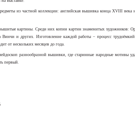
 на выставке.
редметы из частной коллекции: английская вышивка конца XVIII века 
вышитые картины. Среди них копии картин знаменитых художников: Оре
а Винчи и других. Изготовление каждой работы − процесс трудоёмки
ит от нескольких месяцев до года.
алейдоскоп разнообразной вышивки, где старинные народные мотивы уд
ть первый.
5