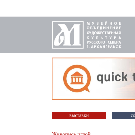
выставки
с
Живопись иглой