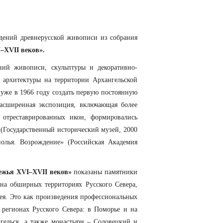
едений древнерусской живописи из собрания
ХVI–ХVII веков».
ний живописи, скульптуры и декоративно-
в архитектуры на территории Архангельской
и уже в 1966 году создать первую постоянную
расширенная экспозиция, включающая более
 отреставрированных икон, формировались
 (Государственный исторический музей, 2000
полья. Возрождение» (Российская Академия
ежья ХVI–ХVII веков»
показаны памятники
на обширных территориях Русского Севера,
ея. Это как произведения профессиональных
 регионах Русского Севера: в Поморье и на
гельск, а также монастыри – Соловецкий и