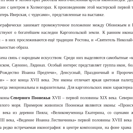
и с центром в Холмогорах. К произведениям этой мастерской первой тр
ерь Иверская, с чудесами», представленные на выставке.
ографически занимает промежуточное положение между Обонежьем и 
ствуют о богатейшем наследии Каргопольской земли. К ранним икон
ы – в них прослеживаются ещё традиции Ростова, и «Святитель Николай
ьностью образа.
жена связь с народным искусством. Среди них выделяются самобытные «
ском, Саунино, Лядинах. Особый интерес представляет группа икон, бо
 «Рождество Иоанна Предтечи», Деисусный, Праздничный и Пророч
и» – все конца XVII века. Эти иконы отличает яркая цветовая пали
егда эмоциональны и выразительны. Для каргопольских икон характерна 
 иконы
Северного Поонежья
ХVII – первой половины ХIХ века. Северное
Белого моря. Примером живописи Поонежья являются иконы: «Происх
 века из деревни Пияла; «Великомученица Екатерина, со сценами 
III века, «Видение Иоанна Лествичника» первой половины ХVIII века и
 редко встречаемая иконография: в центре композиции, на фоне храма