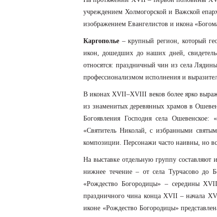
учреждением Холмогорской и Важской епархи
изображением Евангелистов и икона «Богомат
Каргополье
– крупный регион, который ге
икон, дошедших до наших дней, свидетель
относятся: праздничный чин из села Лядин
профессионализмом исполнения и выразител
В иконах ХVII–ХVIII веков более ярко выра
из знаменитых деревянных храмов в Ошевен
Богоявления Господня села Ошевенское:
«Святитель Николай, с избранными святым
композиции. Персонажи часто наивны, но вс
На выставке отдельную группу составляют
нижнее течение – от села Турчасово до 
«Рождество Богородицы» – середины ХVII
праздничного чина конца ХVII – начала ХV
иконе «Рождество Богородицы» представлена