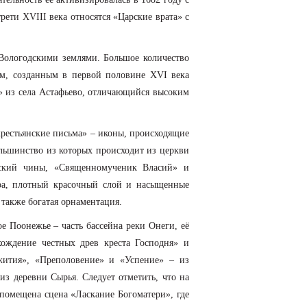
ети XVIII века относятся «Царские врата» с
Вологодскими землями. Большое количество
ам, созданным в первой половине ХVI века
» из села Астафьево, отличающийся высоким
крестьянские письма» – иконы, происходящие
льшинство из которых происходит из церкви
еский чины, «Священномученик Власий» и
тра, плотный красочный слой и насыщенные
также богатая орнаментация.
 Поонежье – часть бассейна реки Онеги, её
ождение честных древ креста Господня» и
жития», «Преполовение» и «Успение» – из
з деревни Сырья. Следует отметить, что на
 помещена сцена «Ласкание Богоматери», где