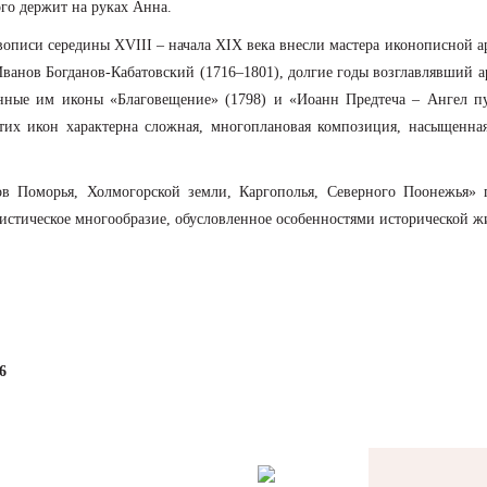
ого держит на руках Анна.
описи середины XVIII – начала XIX века внесли мастера иконописной ар
 Иванов Богданов-Кабатовский (1716–1801), долгие годы возглавлявший 
анные им иконы «Благовещение» (1798) и «Иоанн Предтеча – Ангел пу
их икон характерна сложная, многоплановая композиция, насыщенная 
ов Поморья, Холмогорской земли, Каргополья, Северного Поонежья» п
листическое многообразие, обусловленное особенностями исторической 
6