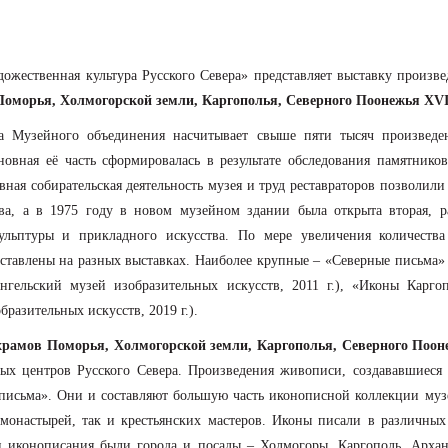
дожественная культура Русского Севера» представляет выставку произв
 Поморья, Холмогорской земли, Каргополья, Северного Поонежья 
тва Музейного объединения насчитывает свыше пяти тысяч произведе
овная её часть сформировалась в результате обследования памятнико
вная собирательская деятельность музея и труд реставраторов позволил
тва, а в 1975 году в новом музейном здании была открыта вторая, 
ульптуры и прикладного искусства. По мере увеличения количества
ставлены на разных выставках. Наиболее крупные – «Северные письма»
ангельский музей изобразительных искусств, 2011 г.), «Иконы Карго
бразительных искусств, 2019 г.).
храмов Поморья, Холмогорской земли, Каргополья, Северного Поон
ых центров Русского Севера. Произведения живописи, создававшиеся 
исьма». Они и составляют большую часть иконописной коллекции муз
онастырей, так и крестьянских мастеров. Иконы писали в различных
и иконописания были города и посады – Холмогоры, Каргополь, Архан