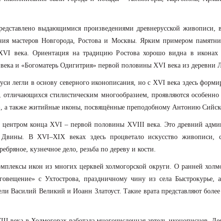
едставлено выдающимися произведениями древнерусской живописи, в
ия мастеров Новгорода, Ростова и Москвы. Ярким примером памятник
VI века. Ориентация на традицию Ростова хорошо видна в иконах
ека и «Богоматерь Одигитрия» первой половины ХVI века из деревни Л
си легли в основу северного иконописания, но с XVI века здесь форми
, отличающихся стилистическим многообразием, проявляются особенно 
ь», а также житийные иконы, посвящённые преподобному Антонию Сийск
центром конца ХVI – первой половины ХVIII века. Это древний адми
 Двины. В ХVI–ХIХ веках здесь процветало искусство живописи, с
ебряное, кузнечное дело, резьба по дереву и кости.
комплексы икон из многих церквей холмогорской округи. О ранней хол
говещение» с Ухтострова, праздничному чину из села Быстрокурье, 
ли Василий Великий и Иоанн Златоуст. Такие врата представляют более
I века в Холмогорах работала многочисленная артель иконописцев. Деят