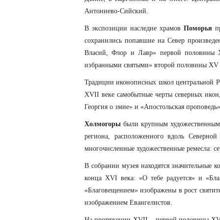
Антониево-Сийский.
В экспозиции наследие храмов
Поморья
пр
сохранились попавшие на Север произведен
Власий, Флор и Лавр» первой половины Х
избранными святыми» второй половины ХV в
Традиции иконописных школ центральной Ру
ХVII веке самобытные черты северных икон
Георгия о змие» и «Апостольская проповед
Холмогоры
были крупным художественным 
региона, расположенного вдоль Северной
многочисленные художественные ремесла: сер
В собрании музея находятся значительные 
конца XVI века: «О тебе радуется» и «Бла
«Благовещением» изображены в рост святите
изображением Евангелистов.
На протяжении ХVII – первой половины ХVII