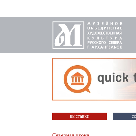
выставки
с
Северная икона