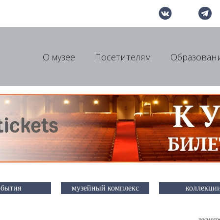
О музее
Посетителям
Образован
обытия
музейный комплекс
коллекци
посмотре