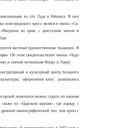
ывезенными из сёл Луда и Нёнокса. В них
а новгородского круга является икона «Св.
 «Введение во храм, с деисусным чином и
уда.
руются местные художественные традиции. В
ярко. Об этом свидетельствуют иконы «Чудо
ому и святым мученикам Флору и Лавру.
нистративный и культурный центр большого
кульптуры, оформления книг; развивались
могорской живописи можно судить по иконам
а также по «Царским вратам», где наряду с
 древний иконографический тип, чем врата с
ельность её активизировалась в 1682 году с