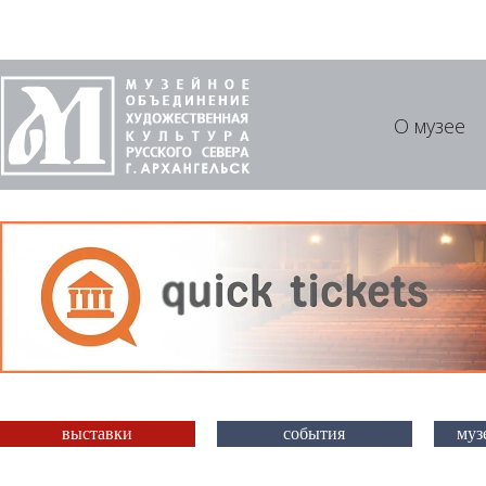
О музее
выставки
события
муз