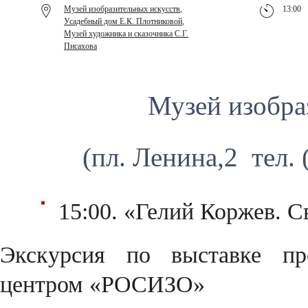
Музей изобразительных искусств
,
13:00
Усадебный дом Е.К. Плотниковой
,
Музей художника и сказочника С.Г.
Писахова
Музей изобра
(пл. Ленина,2 тел. 
15:00. «Гелий Коржев. С
Экскурсия по выставке пре
центром «РОСИЗО»