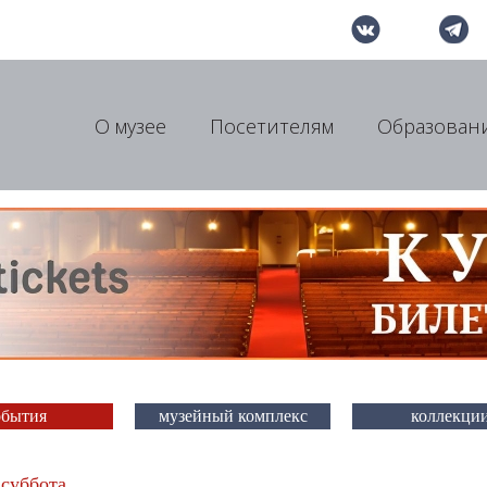
О музее
Посетителям
Образован
обытия
музейный комплекс
коллекци
 суббота