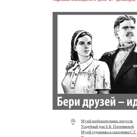
Музей изобразительных искусств
,
Усадебный дом Е.К. Плотниковой
,
Музей художника и сказочника С.Г.