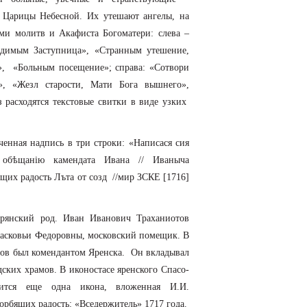
Царицы Небесной. Их утешают ангелы, на
ами молитв и Акафиста Богоматери: слева –
идимым Заступница», «Странным утешение,
, «Больным посещение»; справа: «Сотвори
», «Жезл старости, Мати Бога вышнего»,
расходятся текстовые свитки в виде узких
рбящих радость».1716 год
Церковь Богоматери 
енная надпись в три строки: «Написася сия
обѣщанiю камендата Ивана // Иваныча
ящих радость Лъта от созд //мир ЗСКЕ [1716]
орянский род. Иван Иванович Траханиотов
расковьи Федоровны, московский помещик. В
тов был комендантом Яренска. Он вкладывал
дских храмов. В иконостасе яренского Спасо-
дится еще одна икона, вложенная И.И.
орбящих радость: «Вседержитель» 1717 года.