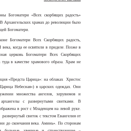
оны Богоматери «Всех скорбящих радость»
. В Архангельских храмах до революции было
щей Богоматери.
коне Богоматери Всех Скорбящих радость,
I века, когда ее освятили в приделе. Позже в
нная церковь Богоматери Всех Скорбящих
а туда в качестве храмового образа. Храм не
иция «Предста Царица»: на облаках Христос
Царица Небесная») в царских одеждах. Они
ужении множества ангелов, херувимов и
архангелы с развернутыми свитками. В
ображена в рост с Младенцем на левой руке.
 развернутый свиток с текстом Евангелия от
дни до скончания века. Аминь». По сторонам
и больные, увечные и странствующие –