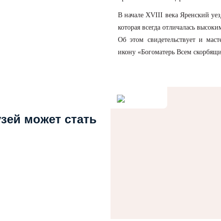
В начале ХVIII века Яренский уе
которая всегда отличалась высок
Об этом свидетельствует и маст
икону «Богоматерь Всем скорбящи
узей может стать