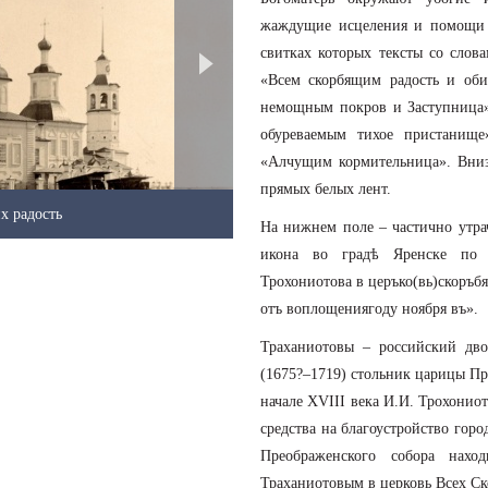
жаждущие исцеления и помощи 
свитках которых тексты со слов
«Всем скорбящим радость и об
немощным покров и Заступница»
обуреваемым тихое пристанище
«Алчущим кормительница». Вниз 
прямых белых лент.
х радость
Икона «Богоматерь Всех ско
На нижнем поле – частично утрач
икона во градѣ Яренске по 
Трохониотова в церъко(вь)скоръб
отъ воплощениягоду ноября въ».
Траханиотовы – российский дв
(1675?–1719) стольник царицы П
начале ХVIII века И.И. Трохонио
средства на благоустройство горо
Преображенского собора нахо
Траханиотовым в церковь Всех Ск