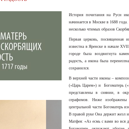
История почитания на Руси ик
начинается в Москве в 1688 года
несколько чтимых образов Скорбя
Первая церковь, посвященная и
известна в Яренске в начале ХVII
городе была воздвигнута каме
радость, а икона была перенесен
сохранился.
В верхней части иконы – композ
(«Царь Царем») и Богоматерь («
представлены в сиянии, в окр
серафимов. Ниже изображены 
центральной части Богоматерь из
В правой руке Она держит жезл и
Матфея: «Аз есмь с вами во вся 
Богоматерь окружают убогие 