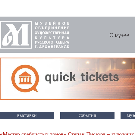
О музее
выставки
события
муз
«Мастер сребристых тонов» Степан Писахов – художник