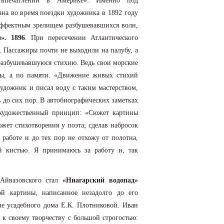
 впечатлений в Америке». Именно под
ана во время поездки художника в 1892 году
эффектным зрелищем разбушевавшихся волн,
». 1896
. При пересечении Атлантического
я. Пассажиры почти не выходили на палубу, а
разбушевавшуюся стихию. Ведь свои морские
ры, а по памяти. «Движение живых стихий
художник и писал воду с таким мастерством,
ть до сих пор. В автобиографических заметках
 художественный принцип: «Сюжет картины
южет стихотворения у поэта; сделав набросок
 работе и до тех пор не отхожу от полотна,
й кистью. Я принимаюсь за работу и, так
Айвазовского стал
«Ниагарский водопад»
ой картины, написанное незадолго до его
ле усадебного дома Е.К. Плотниковой. Иван
 к своему творчеству с большой строгостью: