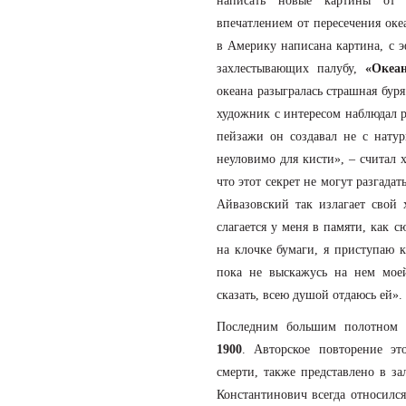
написать новые картины от
впечатлением от пересечения оке
в Америку написана картина, с 
захлестывающих палубу,
«Океан
океана разыгралась страшная бур
художник с интересом наблюдал 
пейзажи он создавал не с нату
неуловимо для кисти», – считал 
что этот секрет не могут разгада
Айвазовский так излагает свой
слагается у меня в памяти, как с
на клочке бумаги, я приступаю к
пока не выскажусь на нем мое
сказать, всею душой отдаюсь ей».
Последним большим полотном 
1900
. Авторское повторение эт
смерти, также представлено в за
Константинович всегда относился