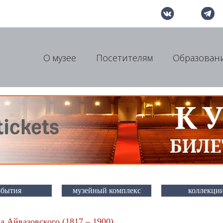
О музее
Посетителям
Образован
обытия
музейный комплекс
коллекци
а Айвазовского (1817 – 1900)