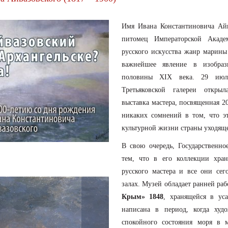
Имя Ивана Константиновича Айва
питомец Императорской Акаде
русского искусства жанр марин
важнейшее явление в изобраз
половины XIX века. 29 июля
Третьяковской галереи открыл
выставка мастера, посвященная 2
никаких сомнений в том, что э
культурной жизни страны уходяще
В свою очередь, Государственно
тем, что в его коллекции хран
русского мастера и все они се
залах. Музей обладает ранней ра
Крым» 1848
, хранящейся в ус
написана в период, когда худ
спокойного состояния моря в м