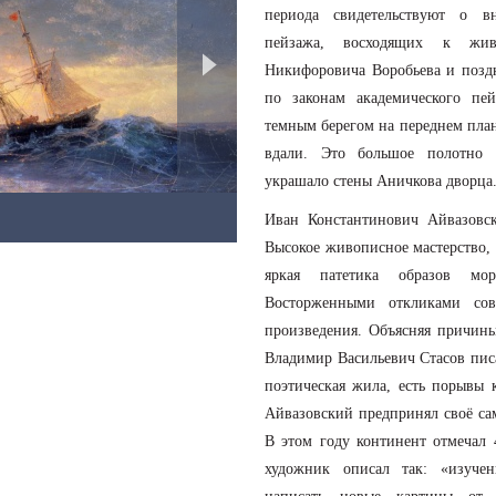
периода свидетельствуют о в
пейзажа, восходящих к жи
Никифоровича Воробьева и поздн
по законам академического пе
темным берегом на переднем план
вдали. Это большое полотно к
украшало стены Аничкова дворца
Парусник у берегов Крыма в
Иван Константинович Айвазовс
Высокое живописное мастерство, 
яркая патетика образов мо
Восторженными откликами сов
произведения. Объясняя причин
Владимир Васильевич Стасов писа
поэтическая жила, есть порывы 
Айвазовский предпринял своё сам
В этом году континент отмечал 
художник описал так: «изучен