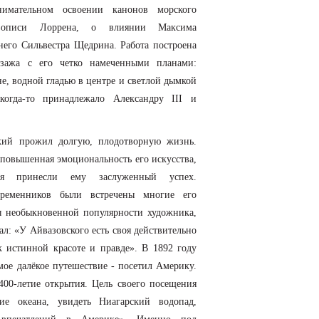
нимательном освоении канонов морского
вописи Лоррена, о влиянии Максима
его Сильвестра Щедрина. Работа построена
йзажа с его четко намеченными планами:
е, водной гладью в центре и светлой дымкой
огда-то принадлежало Александру III и
.
 лунную ночь. 1858
Ниагарский водопад.
кий прожил долгую, плодотворную жизнь.
повышенная эмоциональность его искусства,
ря принесли ему заслуженный успех.
ременников были встречены многие его
ы необыкновенной популярности художника,
л: «У Айвазовского есть своя действительно
к истинной красоте и правде». В 1892 году
ое далёкое путешествие - посетил Америку.
400-летие открытия. Цель своего посещения
ие океана, увидеть Ниагарский водопад,