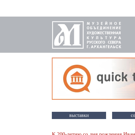
выставки
с
К 200-летию со дня рождения Иван