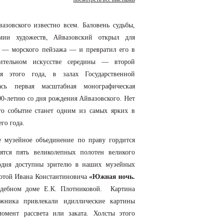
зовского известно всем. Баловень судьбы,
мии художеств, Айвазовский открыл для
ы — морского пейзажа — и превратил его в
ительном искусстве середины — второй
 этого года, в залах Государственной
ась первая масштабная монографическая
00-летию со дня рождения Айвазовского. Нет
то событие станет одним из самых ярких в
го года.
е музейное объединение по праву гордится
ятся пять великолепных полотен великого
годня доступны зрителю в наших музейных
ботой Ивана Константиновича
«Южная ночь.
адебном доме Е.К. Плотниковой. Картина
ожника привлекали идиллические картины
омент рассвета или заката. Холсты этого