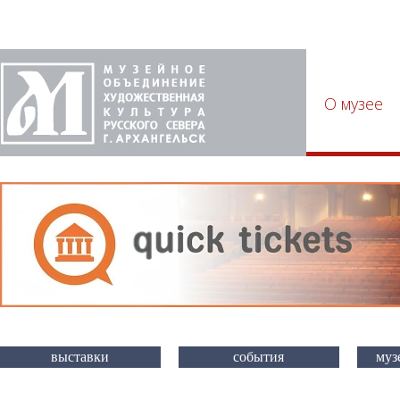
О музее
выставки
события
муз