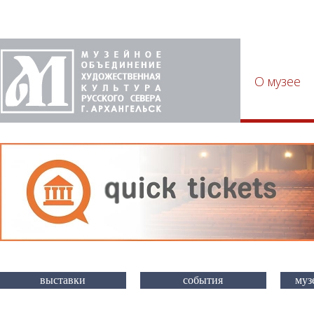
О музее
выставки
события
муз