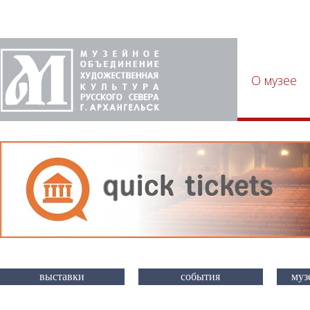
О музее
выставки
события
муз