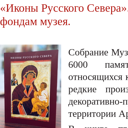
«Иконы Русского Севера».
фондам музея.
Собрание Муз
6000 памят
относящихся 
редкие прои
декоративно-
территории Ар