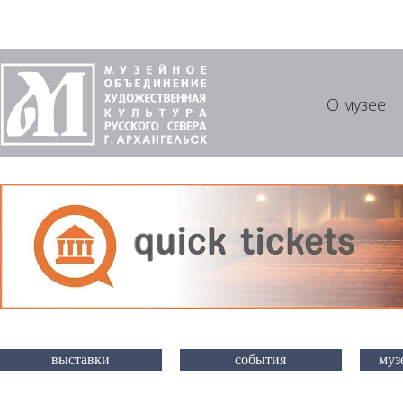
О музее
выставки
события
муз