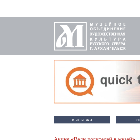
выставки
с
Акция «Веди родителей в музей»