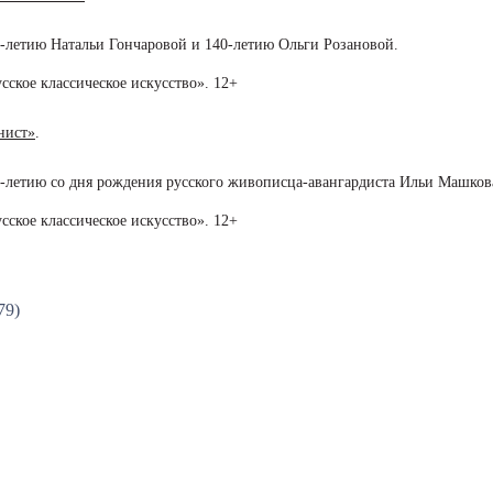
5-летию Натальи Гончаровой и 140-летию Ольги Розановой.
ское классическое искусство». 12+
нист»
.
5-летию со дня рождения русского живописца-авангардиста Ильи Машков
ское классическое искусство». 12+
79)