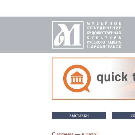
выставки
с
С музеем — в лето!