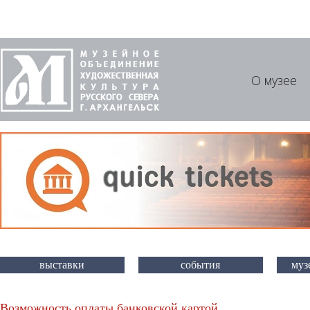
О музее
выставки
события
муз
Возможность оплаты банковской картой