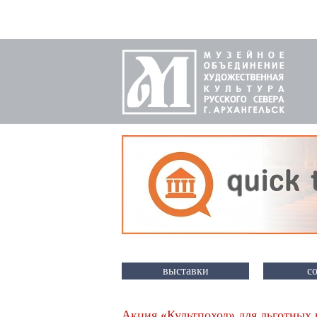
выставки
с
Акция «Культпоход» для льготных 