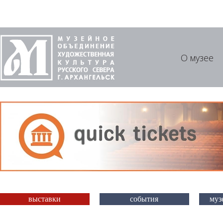
О музее
выставки
события
муз