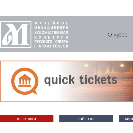
О музее
выставки
события
муз