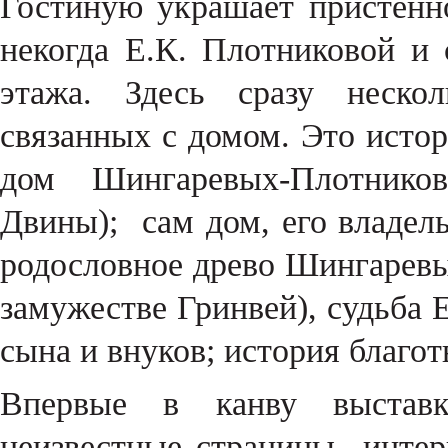
Гостиную украшает пристенн
некогда Е.К. Плотниковой и 
этажа. Здесь сразу неско
связанных с домом. Это истор
дом Шингаревых-Плотнико
Двины); сам дом, его владел
родословное древо Шингарев
замужестве Гринвей), судьба 
сына и внуков; история благо
Впервые в канву выстав
неизвестные страницы интерв