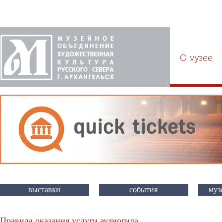
О музее
выставки
события
муз
Правила оказания услуги аудиогида