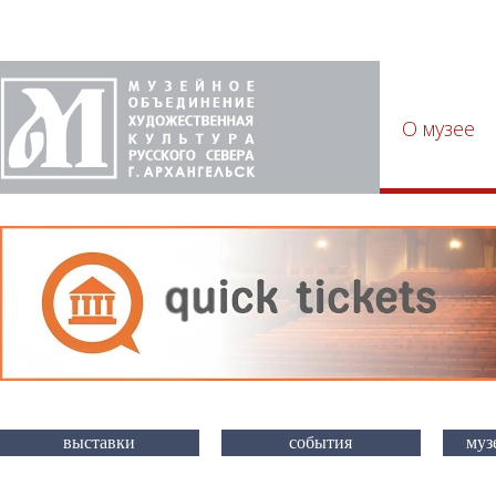
О музее
выставки
события
муз