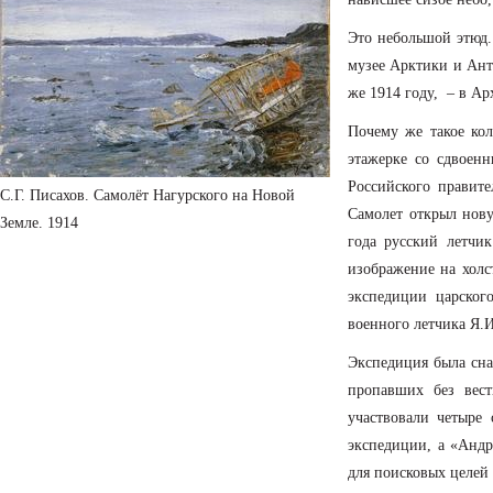
Это небольшой этюд.
музее Арктики и Ант
же 1914 году, – в Ар
Почему же такое кол
этажерке со сдвоен
Российского правит
С.Г. Писахов. Самолёт Нагурского на Новой
Самолет открыл нову
Земле. 1914
года русский летчи
изображение на холс
экспедиции царског
военного летчика Я.И
Экспедиция была сна
пропавших без вест
участвовали четыре
экспедиции, а «Анд
для поисковых целей