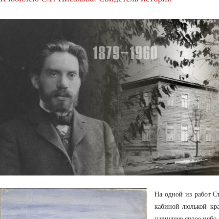
На одной из работ С
кабиной-люлькой кр
нависшее сизое небо,