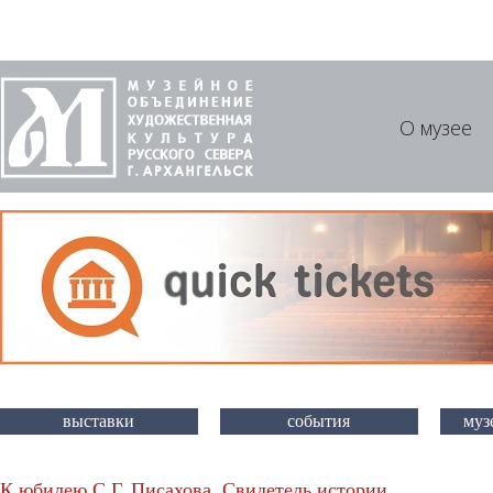
О музее
выставки
события
муз
К юбилею С.Г. Писахова. Свидетель истории