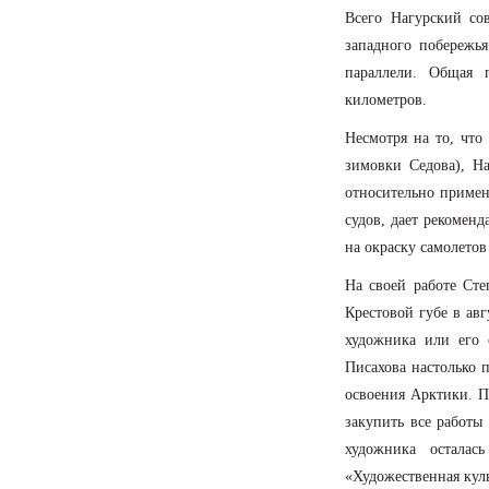
Всего Нагурский со
западного побережь
параллели. Общая 
километров.
Несмотря на то, что
зимовки Седова), Н
относительно примен
судов, дает рекомен
на окраску самолетов
На своей работе Сте
Крестовой губе в авг
художника или его 
Писахова настолько п
освоения Арктики. П
закупить все работы
художника остала
«Художественная куль