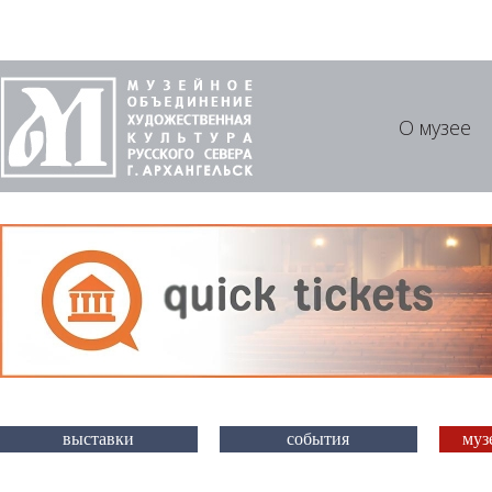
О музее
выставки
события
муз