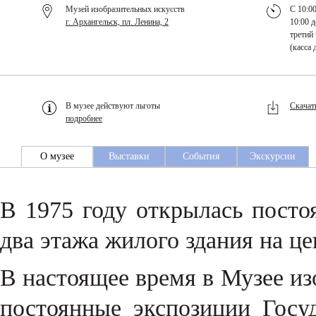
Музей изобразительных искусств
С 10:00
г. Архангельск, пл. Ленина, 2
10:00 д
третий 
(касса 
В музее действуют льготы
Скачат
подробнее
О музее
Выставки
События
Экскурсии
В 1975 году открылась посто
два этажа жилого здания на ц
В настоящее время в Музее и
постоянные экспозиции Госу