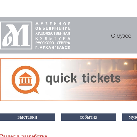
О музее
выставки
события
муз
Раздел в разработке