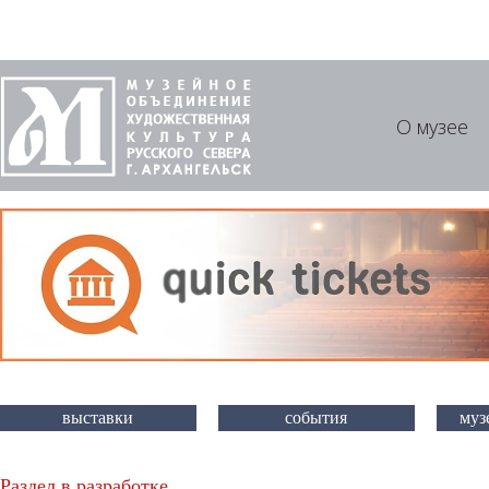
О музее
выставки
события
муз
Раздел в разработке