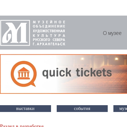
О музее
выставки
события
муз
Раздел в разработке