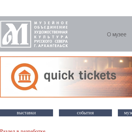
О музее
выставки
события
муз
Раздел в разработке