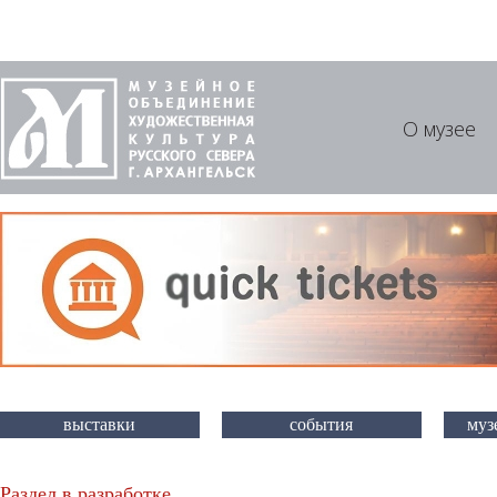
О музее
выставки
события
муз
Раздел в разработке