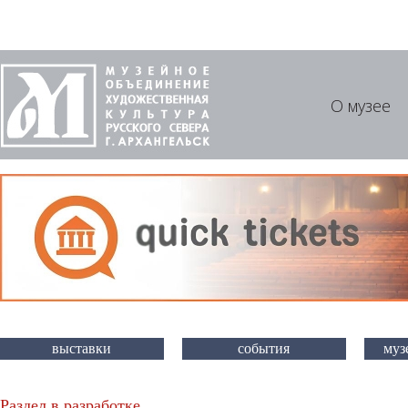
О музее
выставки
события
муз
Раздел в разработке