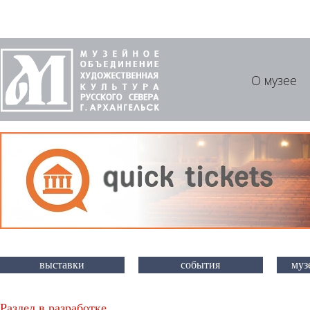
О музее
выставки
события
муз
Раздел в разработке