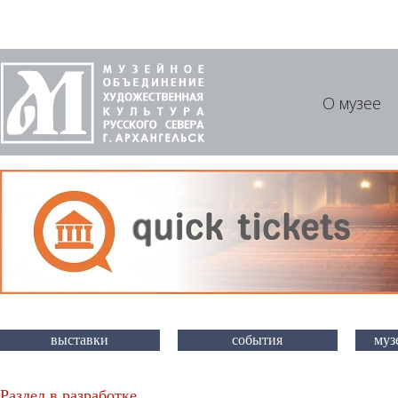
О музее
выставки
события
муз
Раздел в разработке