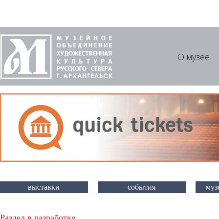
О музее
выставки
события
муз
Раздел в разработке