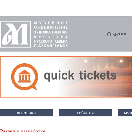
О музее
выставки
события
муз
Раздел в разработке