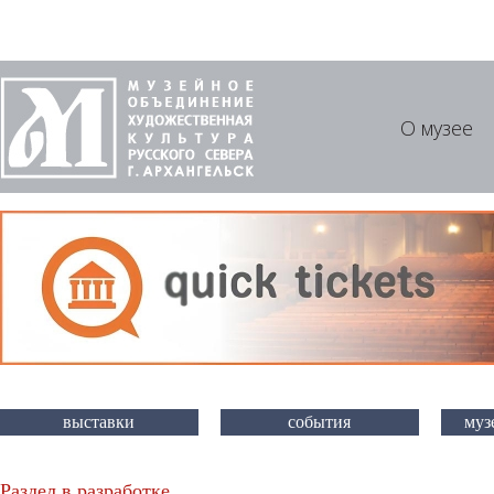
О музее
выставки
события
муз
Раздел в разработке