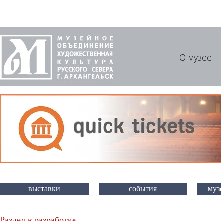
О музее
выставки
события
муз
Раздел в разработке